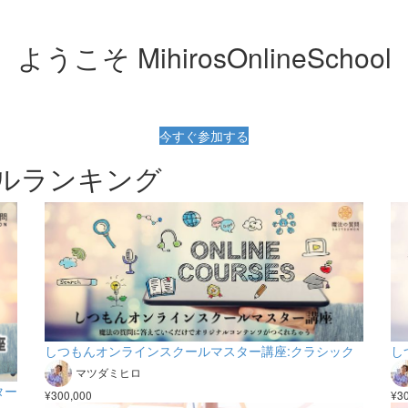
ようこそ MihirosOnlineSchool
今すぐ参加する
ルランキング
しつもんオンラインスクールマスター講座:クラシック
し
マツダミヒロ
ター
¥300,000
¥3