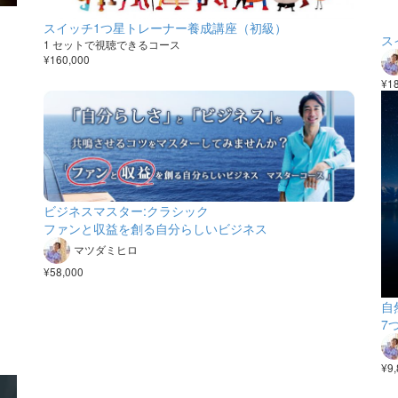
スイッチ1つ星トレーナー養成講座（初級）
ス
1 セットで視聴できるコース
¥160,000
¥1
ビジネスマスター:クラシック
ファンと収益を創る自分らしいビジネス
マツダミヒロ
¥58,000
自
7
¥9,