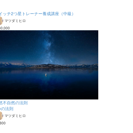
イッチ2つ星トレーナー養成講座（中級）
マツダミヒロ
80,000
然不自然の法則
つの法則
マツダミヒロ
800