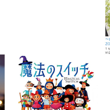
〜
Z
1
¥1