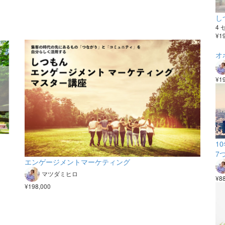
し
4
¥1
オ
¥1
1
7
エンゲージメントマーケティング
マツダミヒロ
¥8
¥198,000