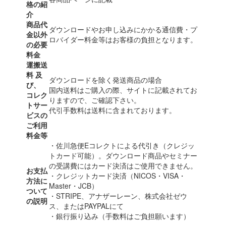
格の紹
介
商品代
ダウンロードやお申し込みにかかる通信費・プ
金以外
ロバイダー料金等はお客様の負担となります。
の必要
料金
運搬送
料 及
ダウンロードを除く発送商品の場合
び、
国内送料はご購入の際、サイトに記載されてお
コレク
りますので、ご確認下さい。
トサー
代引手数料は送料に含まれております。
ビスの
ご利用
料金等
・佐川急便Eコレクトによる代引き（クレジッ
トカード可能）。ダウンロード商品やセミナー
の受講費にはカード決済はご使用できません。
お支払
・クレジットカード決済（NICOS・VISA・
方法に
Master・JCB）
ついて
・STRIPE、アナザーレーン、株式会社ゼウ
の説明
ス、またはPAYPALにて
・銀行振り込み（手数料はご負担願います）