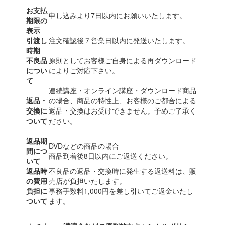
お支払
申し込みより7日以内にお願いいたします。
期限の
表示
引渡し
注文確認後７営業日以内に発送いたします。
時期
不良品
原則としてお客様ご自身による再ダウンロード
につい
によりご対応下さい。
て
連続講座・オンライン講座・ダウンロード商品
返品・
の場合、商品の特性上、お客様のご都合による
交換に
返品・交換はお受けできません。予めご了承く
ついて
ださい。
返品期
DVDなどの商品の場合
間につ
商品到着後8日以内にご返送ください。
いて
返品時
不良品の返品・交換時に発生する返送料は、販
の費用
売店が負担いたします。
負担に
事務手数料1,000円を差し引いてご返金いたし
ついて
ます。