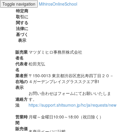
Toggle navigation
MihirosOnlineSchool
特定商
取引に
関する
法律に
基づく
表示
販売業
マツダミヒロ事務所株式会社
者名
代表者
松田充弘
名
業者所
〒150-0013 東京都渋谷区恵比寿四丁目２０－
在地の
４ガーデンプレイスグラススクエアB1
表示
お問い合わせはフォームにてお願いいたしま
連絡方
す。
法
https://support.shitsumon.jp/hc/ja/requests/new
営業時
月曜～金曜日10:00～18:00（祝日除く）
間
販売価
各商品ページに記載