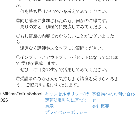
か、
何を持ち帰りたいのかを考えてみてください。
◎同じ講座に参加されたのも、何かのご縁です。
周りの方と、積極的に交流してみてください。
◎もし講座の内容でわからないことがございました
ら、
遠慮なく講師やスタッフにご質問ください。
◎インプットとアウトプットがセットになってはじめ
て 学びが完成します。
ぜひ、ご自身の生活で活用してみてください。
◎受講者のみなさんが気持ちよく講座を受けられるよ
う、 ご協力をお願いいたします。
© MihirosOnlineSchool
キャンセルポリシー/特
事務局へのお問い合わ
2026
定商法取引法に基づく
せ
表示
会社概要
プライバシーポリシー